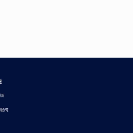
題
護
服務