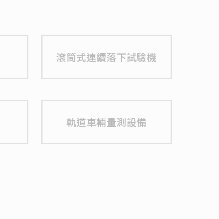
滾筒式連續落下試驗機
軌道車輛量測設備