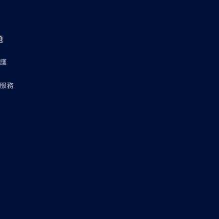
題
護
服務