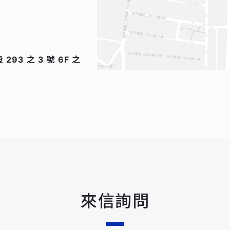
93 之 3 號 6F 之
來信詢問