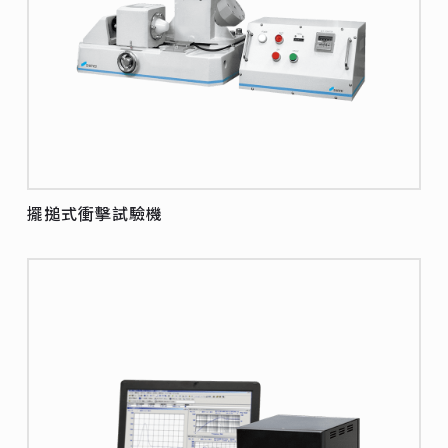
擺搥式衝擊試驗機