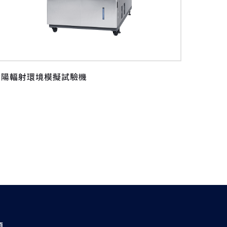
太陽輻射環境模擬試驗機
題