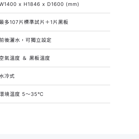
W1400 x H1846 x D1600 (mm)
最多107片標準試片＋1片黑板
前後灑水，可獨立設定
空氣溫度 ＆ 黑板溫度
水冷式
環境温度 5～35℃