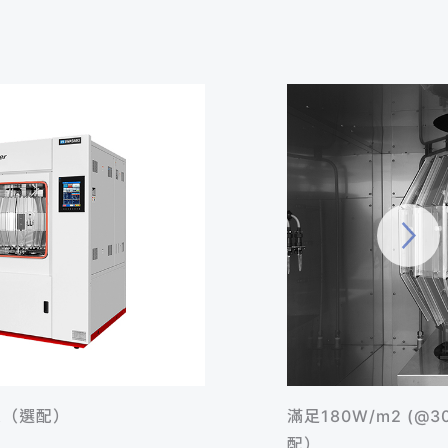
架（選配）
滿足180W/m2 (@
配）