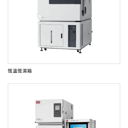
恆溫恆濕箱