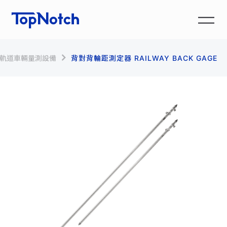
EI 軌道車輛量測設備
背對背輪距測定器 RAILWAY BACK GAGE