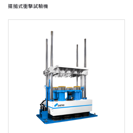
擺搥式衝擊試驗機