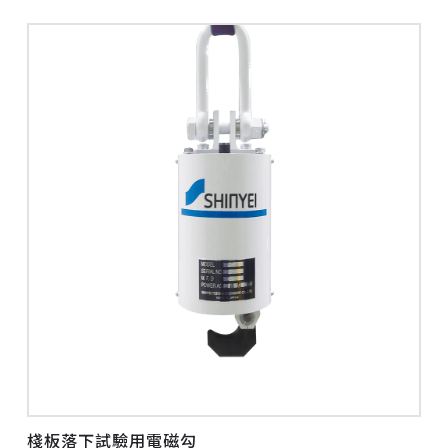
棧板落下試驗用電磁勾