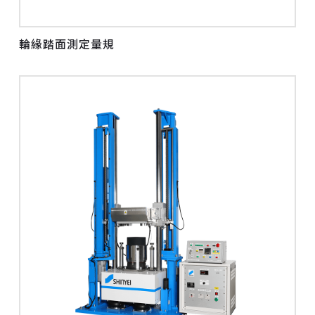
輪緣踏面測定量規